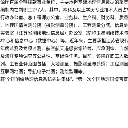
资源厅直属全额拨款事业单位，主要承担基础地理信息数据的采
制内在岗职工277人，其中，本科及以上学历专业技术人员占92.
行政办公室、总工程师办公室、业务科、生产科、财务科、质量
）、地理国情监测分院（摄影测量分院）、工程测量分院、信息
点实验室（江苏省测绘地理信息局）办公室（简称卫星测绘技术
RS中心和信息中心（数据中心）等。近年来，主要承担江苏省现代
性年度监测及专项监测、航空航天遥感影像统筹、应急测绘、自
测及海洋专项调查等公益性、基础性任务。目前，该院在职工人
前列。主要业务范围包括：大地测量；摄影测量与遥感；工程测
；互联网地图；导航电子地图；测绘监理等。
“全国测绘地理信息系统先进集体”、“第一次全国地理国情普查先